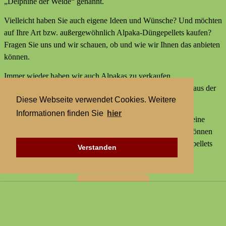
„Delphine der Weide“ genannt.
Vielleicht haben Sie auch eigene Ideen und Wünsche? Und möchten
auf Ihre Art bzw. außergewöhnlich Alpaka-Düngepellets kaufen?
Fragen Sie uns und wir schauen, ob und wie wir Ihnen das anbieten
können.
Immer wieder haben wir auch Alpakas zu verkaufen,
Alpakaprodukte, z.B. Alpakaseife oder Alpaka-Bettdecken aus der
Diese Webseite verwendet Cookies. Weitere
Wolle unserer Tiere und außerdem kleine Geschenke.
Informationen finden Sie
hier
Wir bieten keine externen Aktivitäten mit Alpakas an und keine
Alpaka-Wanderungen. Aber statt einer Alpakawanderung können
Sie bei uns Alpakas Mal anders erleben und Alpaka-Düngepellets
Verstanden
kaufen.
Zur Startseite