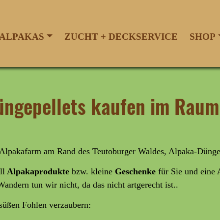
ALPAKAS
ZUCHT + DECKSERVICE
SHOP
üngepellets kaufen im Raum
er Alpakafarm am Rand des Teutoburger Waldes, Alpaka-Düngep
ll
Alpakaprodukte
bzw. kleine
Geschenke
für Sie und eine
A
Wandern tun wir nicht, da das nicht artgerecht ist..
rsüßen Fohlen verzaubern: