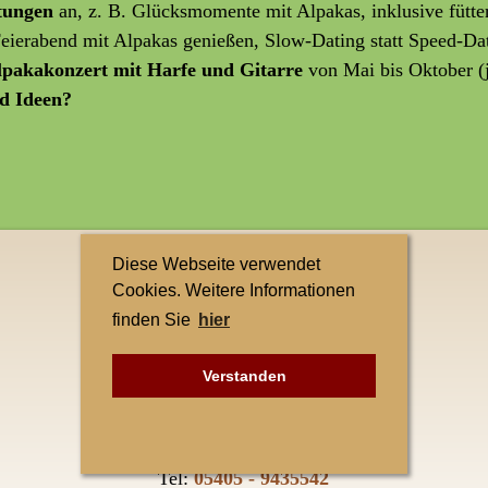
ltungen
an, z. B. Glücksmomente mit Alpakas, inklusive fütte
 Feierabend mit Alpakas genießen, Slow-Dating statt Speed-Da
lpakakonzert mit Harfe und Gitarre
von Mai bis Oktober (
d Ideen?
Diese Webseite verwendet
Kontakt
Cookies. Weitere Informationen
finden Sie
hier
Teuto-Alpakas
Elke Singh
Verstanden
Petersberg 1
49545 Tecklenburg-Leeden
Tel:
05405 - 9435542