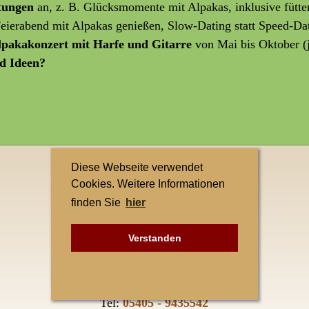
ltungen
an, z. B. Glücksmomente mit Alpakas, inklusive fütte
 Feierabend mit Alpakas genießen, Slow-Dating statt Speed-Da
lpakakonzert mit Harfe und Gitarre
von Mai bis Oktober (
d Ideen?
Diese Webseite verwendet
Kontakt
Cookies. Weitere Informationen
finden Sie
hier
Teuto-Alpakas
Elke Singh
Verstanden
Petersberg 1
49545 Tecklenburg-Leeden
Tel:
05405 - 9435542