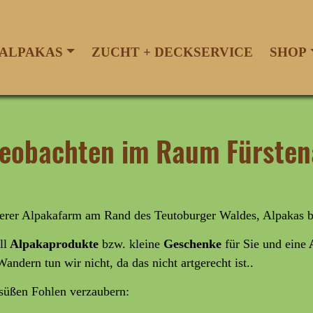
ALPAKAS
ZUCHT + DECKSERVICE
SHOP
 beobachten im Raum Fürste
nserer Alpakafarm am Rand des Teutoburger Waldes, Alpakas 
ll
Alpakaprodukte
bzw. kleine
Geschenke
für Sie und eine
A
Wandern tun wir nicht, da das nicht artgerecht ist..
rsüßen Fohlen verzaubern: