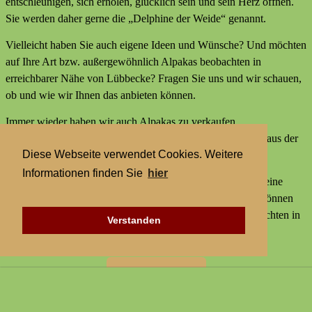
entschleunigen, sich erholen, glücklich sein und sein Herz öffnen.
Sie werden daher gerne die „Delphine der Weide“ genannt.
Vielleicht haben Sie auch eigene Ideen und Wünsche? Und möchten
auf Ihre Art bzw. außergewöhnlich Alpakas beobachten in
erreichbarer Nähe von Lübbecke? Fragen Sie uns und wir schauen,
ob und wie wir Ihnen das anbieten können.
Immer wieder haben wir auch Alpakas zu verkaufen,
Alpakaprodukte, z.B. Alpakaseife oder Alpaka-Bettdecken aus der
Diese Webseite verwendet Cookies. Weitere
Wolle unserer Tiere und außerdem kleine Geschenke.
Informationen finden Sie
hier
Wir bieten keine externen Aktivitäten mit Alpakas an und keine
Alpaka-Wanderungen. Aber statt einer Alpakawanderung können
Sie bei uns Alpakas Mal anders erleben und Alpakas beobachten in
Verstanden
erreichbarer Nähe von Lübbecke.
Zur Startseite