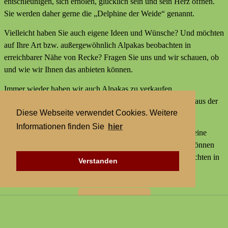
entschleunigen, sich erholen, glücklich sein und sein Herz öffnen.
Sie werden daher gerne die „Delphine der Weide“ genannt.
Vielleicht haben Sie auch eigene Ideen und Wünsche? Und möchten
auf Ihre Art bzw. außergewöhnlich Alpakas beobachten in
erreichbarer Nähe von Recke? Fragen Sie uns und wir schauen, ob
und wie wir Ihnen das anbieten können.
Immer wieder haben wir auch Alpakas zu verkaufen,
Alpakaprodukte, z.B. Alpakaseife oder Alpaka-Bettdecken aus der
Diese Webseite verwendet Cookies. Weitere
Wolle unserer Tiere und außerdem kleine Geschenke.
Informationen finden Sie
hier
Wir bieten keine externen Aktivitäten mit Alpakas an und keine
Alpaka-Wanderungen. Aber statt einer Alpakawanderung können
Sie bei uns Alpakas Mal anders erleben und Alpakas beobachten in
Verstanden
erreichbarer Nähe von Recke.
Zur Startseite