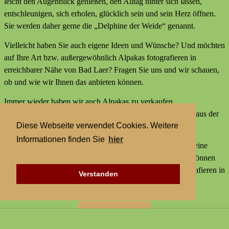
leicht den Augenblick genießen, den Alltag hinter sich lassen,
entschleunigen, sich erholen, glücklich sein und sein Herz öffnen.
Sie werden daher gerne die „Delphine der Weide“ genannt.
Vielleicht haben Sie auch eigene Ideen und Wünsche? Und möchten
auf Ihre Art bzw. außergewöhnlich Alpakas fotografieren in
erreichbarer Nähe von Bad Laer? Fragen Sie uns und wir schauen,
ob und wie wir Ihnen das anbieten können.
Immer wieder haben wir auch Alpakas zu verkaufen,
Alpakaprodukte, z.B. Alpakaseife oder Alpaka-Bettdecken aus der
Diese Webseite verwendet Cookies. Weitere
Wolle unserer Tiere und außerdem kleine Geschenke.
Informationen finden Sie
hier
Wir bieten keine externen Aktivitäten mit Alpakas an und keine
Alpaka-Wanderungen. Aber statt einer Alpakawanderung können
Sie bei uns Alpakas Mal anders erleben und Alpakas fotografieren in
Verstanden
erreichbarer Nähe von Bad Laer.
Zur Startseite