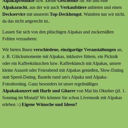
Alpakaprodukte
bzw. kleine
Geschenke
für Sie und eine
Alpakazucht
, aus der wir auch
Verkaufstiere
anbieten
und
einen
Deckservice
mit unserem
Top-Deckhengst
. Wandern tun wir nicht,
da das nicht artgerecht ist..
Lassen Sie sich von den plüschigen Alpakas und zuckersüßen
Fohlen verzaubern:
Wir bieten Ihnen
verschiedene, einzigartige Veranstaltungen
an,
z. B. Glücksmomente mit Alpakas, inklusive füttern, ein Picknik
oder ein Kaffeekränzchen bzw. Kaffeeklatsch mit Alpakas, unsere
kleine Auszeit oder Feierabend mit Alpakas genießen, Slow-Dating
statt Speed-Dating, Basteln rund um's Alpaka und Alpaka-
Fotoshooting. Ganz besonders ist unser regelmäßiges
Alpakakonzert mit Harfe und Gitarre
von Mai bis Oktober (jd. 1.
Sonntag im Monat)! Wo können Sie schon Livemusik mit Alpakas
erleben :-)
Eigene Wünsche und Ideen?