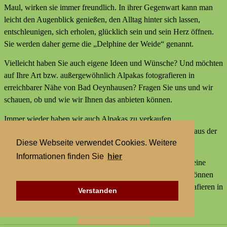
Maul, wirken sie immer freundlich. In ihrer Gegenwart kann man
leicht den Augenblick genießen, den Alltag hinter sich lassen,
entschleunigen, sich erholen, glücklich sein und sein Herz öffnen.
Sie werden daher gerne die „Delphine der Weide“ genannt.
Vielleicht haben Sie auch eigene Ideen und Wünsche? Und möchten
auf Ihre Art bzw. außergewöhnlich Alpakas fotografieren in
erreichbarer Nähe von Bad Oeynhausen? Fragen Sie uns und wir
schauen, ob und wie wir Ihnen das anbieten können.
Immer wieder haben wir auch Alpakas zu verkaufen,
Alpakaprodukte, z.B. Alpakaseife oder Alpaka-Bettdecken aus der
Diese Webseite verwendet Cookies. Weitere
Wolle unserer Tiere und außerdem kleine Geschenke.
Informationen finden Sie
hier
Wir bieten keine externen Aktivitäten mit Alpakas an und keine
Alpaka-Wanderungen. Aber statt einer Alpakawanderung können
Sie bei uns Alpakas Mal anders erleben und Alpakas fotografieren in
Verstanden
erreichbarer Nähe von Bad Oeynhausen.