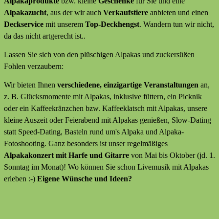
Alpakaprodukte
bzw. kleine
Geschenke
für Sie und eine
Alpakazucht
, aus der wir auch
Verkaufstiere
anbieten
und
einen
Deckservice
mit unserem
Top-Deckhengst
. Wandern tun wir nicht,
da das nicht artgerecht ist..
Lassen Sie sich von den plüschigen Alpakas und zuckersüßen
Fohlen verzaubern:
Wir bieten Ihnen
verschiedene, einzigartige Veranstaltungen
an,
z. B. Glücksmomente mit Alpakas, inklusive füttern, ein Picknik
oder ein Kaffeekränzchen bzw. Kaffeeklatsch mit Alpakas, unsere
kleine Auszeit oder Feierabend mit Alpakas genießen, Slow-Dating
statt Speed-Dating, Basteln rund um's Alpaka und Alpaka-
Fotoshooting. Ganz besonders ist unser regelmäßiges
Alpakakonzert mit Harfe und Gitarre
von Mai bis Oktober (jd. 1.
Sonntag im Monat)! Wo können Sie schon Livemusik mit Alpakas
erleben :-)
Eigene Wünsche und Ideen?