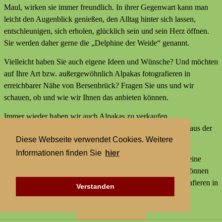
Maul, wirken sie immer freundlich. In ihrer Gegenwart kann man
leicht den Augenblick genießen, den Alltag hinter sich lassen,
entschleunigen, sich erholen, glücklich sein und sein Herz öffnen.
Sie werden daher gerne die „Delphine der Weide“ genannt.
Vielleicht haben Sie auch eigene Ideen und Wünsche? Und möchten
auf Ihre Art bzw. außergewöhnlich Alpakas fotografieren in
erreichbarer Nähe von Bersenbrück? Fragen Sie uns und wir
schauen, ob und wie wir Ihnen das anbieten können.
Immer wieder haben wir auch Alpakas zu verkaufen,
Alpakaprodukte, z.B. Alpakaseife oder Alpaka-Bettdecken aus der
Diese Webseite verwendet Cookies. Weitere
Wolle unserer Tiere und außerdem kleine Geschenke.
Informationen finden Sie
hier
Wir bieten keine externen Aktivitäten mit Alpakas an und keine
Alpaka-Wanderungen. Aber statt einer Alpakawanderung können
Sie bei uns Alpakas Mal anders erleben und Alpakas fotografieren in
Verstanden
erreichbarer Nähe von Bersenbrück.