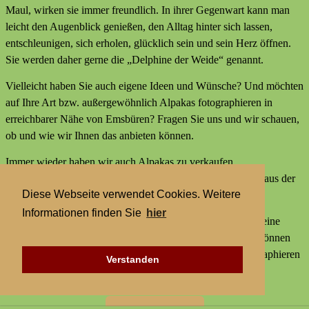
Maul, wirken sie immer freundlich. In ihrer Gegenwart kann man
leicht den Augenblick genießen, den Alltag hinter sich lassen,
entschleunigen, sich erholen, glücklich sein und sein Herz öffnen.
Sie werden daher gerne die „Delphine der Weide“ genannt.
Vielleicht haben Sie auch eigene Ideen und Wünsche? Und möchten
auf Ihre Art bzw. außergewöhnlich Alpakas fotographieren in
erreichbarer Nähe von Emsbüren? Fragen Sie uns und wir schauen,
ob und wie wir Ihnen das anbieten können.
Immer wieder haben wir auch Alpakas zu verkaufen,
Alpakaprodukte, z.B. Alpakaseife oder Alpaka-Bettdecken aus der
Diese Webseite verwendet Cookies. Weitere
Wolle unserer Tiere und außerdem kleine Geschenke.
Informationen finden Sie
hier
Wir bieten keine externen Aktivitäten mit Alpakas an und keine
Alpaka-Wanderungen. Aber statt einer Alpakawanderung können
Sie bei uns Alpakas Mal anders erleben und Alpakas fotographieren
Verstanden
in erreichbarer Nähe von Emsbüren.