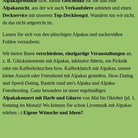
Alpakaprodukte
bzw. kleine
Geschenke
für Sie und eine
Alpakazucht
, aus der wir auch
Verkaufstiere
anbieten
und
einen
Deckservice
mit unserem
Top-Deckhengst
. Wandern tun wir nicht,
da das nicht artgerecht ist..
Lassen Sie sich von den plüschigen Alpakas und zuckersüßen
Fohlen verzaubern:
Wir bieten Ihnen
verschiedene, einzigartige Veranstaltungen
an,
z. B. Glücksmomente mit Alpakas, inklusive füttern, ein Picknik
oder ein Kaffeekränzchen bzw. Kaffeeklatsch mit Alpakas, unsere
kleine Auszeit oder Feierabend mit Alpakas genießen, Slow-Dating
statt Speed-Dating, Basteln rund um's Alpaka und Alpaka-
Fotoshooting. Ganz besonders ist unser regelmäßiges
Alpakakonzert mit Harfe und Gitarre
von Mai bis Oktober (jd. 1.
Sonntag im Monat)! Wo können Sie schon Livemusik mit Alpakas
erleben :-)
Eigene Wünsche und Ideen?