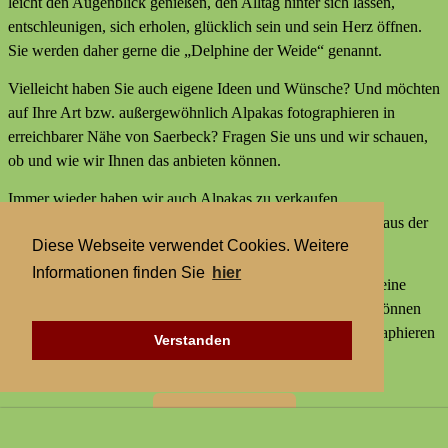
leicht den Augenblick genießen, den Alltag hinter sich lassen,
entschleunigen, sich erholen, glücklich sein und sein Herz öffnen.
Sie werden daher gerne die „Delphine der Weide“ genannt.
Vielleicht haben Sie auch eigene Ideen und Wünsche? Und möchten
auf Ihre Art bzw. außergewöhnlich Alpakas fotographieren in
erreichbarer Nähe von Saerbeck? Fragen Sie uns und wir schauen,
ob und wie wir Ihnen das anbieten können.
Immer wieder haben wir auch Alpakas zu verkaufen,
Alpakaprodukte, z.B. Alpakaseife oder Alpaka-Bettdecken aus der
Diese Webseite verwendet Cookies. Weitere
Wolle unserer Tiere und außerdem kleine Geschenke.
Informationen finden Sie
hier
Wir bieten keine externen Aktivitäten mit Alpakas an und keine
Alpaka-Wanderungen. Aber statt einer Alpakawanderung können
Sie bei uns Alpakas Mal anders erleben und Alpakas fotographieren
Verstanden
in erreichbarer Nähe von Saerbeck.
Zur Startseite