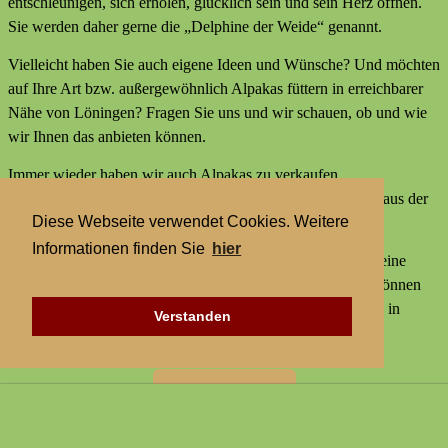
entschleunigen, sich erholen, glücklich sein und sein Herz öffnen.
Sie werden daher gerne die „Delphine der Weide“ genannt.
Vielleicht haben Sie auch eigene Ideen und Wünsche? Und möchten
auf Ihre Art bzw. außergewöhnlich Alpakas füttern in erreichbarer
Nähe von Löningen? Fragen Sie uns und wir schauen, ob und wie
wir Ihnen das anbieten können.
Immer wieder haben wir auch Alpakas zu verkaufen,
Alpakaprodukte, z.B. Alpakaseife oder Alpaka-Bettdecken aus der
Diese Webseite verwendet Cookies. Weitere
Wolle unserer Tiere und außerdem kleine Geschenke.
Informationen finden Sie
hier
Wir bieten keine externen Aktivitäten mit Alpakas an und keine
Alpaka-Wanderungen. Aber statt einer Alpakawanderung können
Sie bei uns Alpakas Mal anders erleben und Alpakas füttern in
Verstanden
erreichbarer Nähe von Löningen.
Zur Startseite