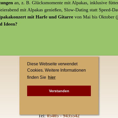
ltungen
an, z. B. Glücksmomente mit Alpakas, inklusive fütte
 Feierabend mit Alpakas genießen, Slow-Dating statt Speed-Da
lpakakonzert mit Harfe und Gitarre
von Mai bis Oktober (
d Ideen?
Diese Webseite verwendet
Kontakt
Cookies. Weitere Informationen
finden Sie
hier
Teuto-Alpakas
Elke Singh
Verstanden
Petersberg 1
49545 Tecklenburg-Leeden
Tel:
05405 - 9435542