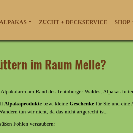
ALPAKAS
ZUCHT + DECKSERVICE
SHOP
füttern im Raum Melle?
r Alpakafarm am Rand des Teutoburger Waldes, Alpakas fütte
ll
Alpakaprodukte
bzw. kleine
Geschenke
für Sie und eine
A
Wandern tun wir nicht, da das nicht artgerecht ist..
rsüßen Fohlen verzaubern: