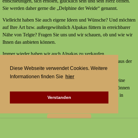
entschleunigen, sich erholen, glücklich sein und sein Herz öffnen.
Sie werden daher gerne die „Delphine der Weide“ genannt.
Vielleicht haben Sie auch eigene Ideen und Wünsche? Und möchten
auf Ihre Art bzw. außergewöhnlich Alpakas füttern in erreichbarer
Nähe von Telgte? Fragen Sie uns und wir schauen, ob und wie wir
Ihnen das anbieten können.
Immer wieder haben wir auch Alpakas zu verkaufen,
Alpakaprodukte, z.B. Alpakaseife oder Alpaka-Bettdecken aus der
Diese Webseite verwendet Cookies. Weitere
Wolle unserer Tiere und außerdem kleine Geschenke.
Informationen finden Sie
hier
Wir bieten keine externen Aktivitäten mit Alpakas an und keine
Alpaka-Wanderungen. Aber statt einer Alpakawanderung können
Sie bei uns Alpakas Mal anders erleben und Alpakas füttern in
Verstanden
erreichbarer Nähe von Telgte.
Zur Startseite