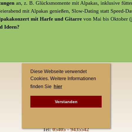
ltungen
an, z. B. Glücksmomente mit Alpakas, inklusive fütte
 Feierabend mit Alpakas genießen, Slow-Dating statt Speed-Da
lpakakonzert mit Harfe und Gitarre
von Mai bis Oktober (
d Ideen?
Diese Webseite verwendet
Kontakt
Cookies. Weitere Informationen
finden Sie
hier
Teuto-Alpakas
Elke Singh
Verstanden
Petersberg 1
49545 Tecklenburg-Leeden
Tel:
05405 - 9435542