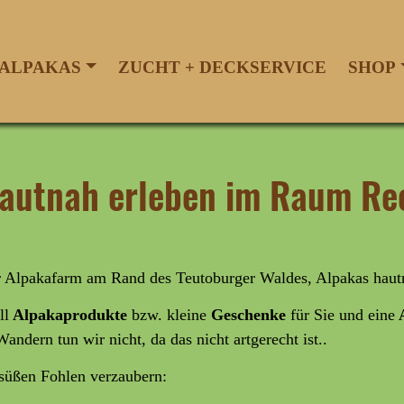
ALPAKAS
ZUCHT + DECKSERVICE
SHOP
 hautnah erleben im Raum R
er Alpakafarm am Rand des Teutoburger Waldes, Alpakas haut
ll
Alpakaprodukte
bzw. kleine
Geschenke
für Sie und eine
A
Wandern tun wir nicht, da das nicht artgerecht ist..
rsüßen Fohlen verzaubern: