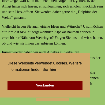
ihrer Gegenwart kann man leicht den Augenblick genießen, den
Alltag hinter sich lassen, entschleunigen, sich erholen, glücklich sein
und sein Herz öffnen. Sie werden daher gerne die „Delphine der
Weide“ genannt.
Vielleicht haben Sie auch eigene Ideen und Wünsche? Und möchten
auf Ihre Art bzw. außergewöhnlich Alpakas hautnah erleben in
erreichbarer Nähe von Wettringen? Fragen Sie uns und wir schauen,
ob und wie wir Ihnen das anbieten können.
Immer wieder haben wir auch Alpakas zu verkaufen,
Alpakaprodukte, z.B. Alpakaseife oder Alpaka-Bettdecken aus der
Diese Webseite verwendet Cookies. Weitere
Wolle unserer Tiere und außerdem kleine Geschenke.
Informationen finden Sie
hier
Wir bieten keine externen Aktivitäten mit Alpakas an und keine
Alpaka-Wanderungen. Aber statt einer Alpakawanderung können
Sie bei uns Alpakas Mal anders erleben und Alpakas hautnah
Verstanden
erleben in erreichbarer Nähe von Wettringen.
Zur Startseite