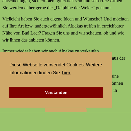
entschleunigen, sich erholen, glücklich sein und sein Herz öffnen.
Sie werden daher gerne die „Delphine der Weide“ genannt.
Vielleicht haben Sie auch eigene Ideen und Wünsche? Und möchten
auf Ihre Art bzw. außergewöhnlich Alpakas treffen in erreichbarer
Nähe von Bad Laer? Fragen Sie uns und wir schauen, ob und wie
wir Ihnen das anbieten können.
Immer wieder haben wir auch Alpakas zu verkaufen,
Alpakaprodukte, z.B. Alpakaseife oder Alpaka-Bettdecken aus der
Diese Webseite verwendet Cookies. Weitere
Wolle unserer Tiere und außerdem kleine Geschenke.
Informationen finden Sie
hier
Wir bieten keine externen Aktivitäten mit Alpakas an und keine
Alpaka-Wanderungen. Aber statt einer Alpakawanderung können
Sie bei uns Alpakas Mal anders erleben und Alpakas treffen in
Verstanden
erreichbarer Nähe von Bad Laer.
Zur Startseite