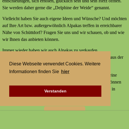
entschleunigen, sich erholen, glücklich sein und sein Herz öffnen.
Sie werden daher gerne die „Delphine der Weide“ genannt.
Vielleicht haben Sie auch eigene Ideen und Wünsche? Und möchten
auf Ihre Art bzw. außergewöhnlich Alpakas treffen in erreichbarer
Nähe von Schüttdorf? Fragen Sie uns und wir schauen, ob und wie
wir Ihnen das anbieten können.
Immer wieder haben wir auch Alpakas zu verkaufen,
Alpakaprodukte, z.B. Alpakaseife oder Alpaka-Bettdecken aus der
Diese Webseite verwendet Cookies. Weitere
Wolle unserer Tiere und außerdem kleine Geschenke.
Informationen finden Sie
hier
Wir bieten keine externen Aktivitäten mit Alpakas an und keine
Alpaka-Wanderungen. Aber statt einer Alpakawanderung können
Sie bei uns Alpakas Mal anders erleben und Alpakas treffen in
Verstanden
erreichbarer Nähe von Schüttdorf.
Zur Startseite