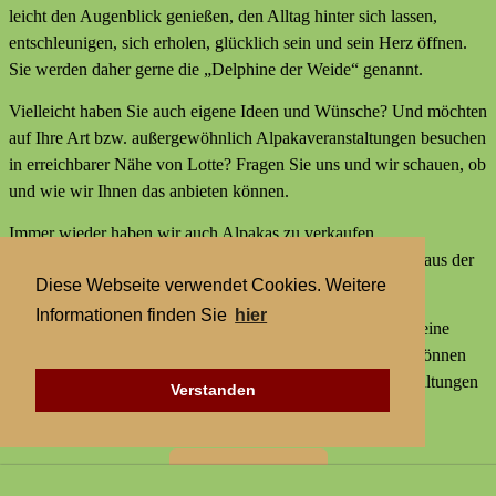
leicht den Augenblick genießen, den Alltag hinter sich lassen,
entschleunigen, sich erholen, glücklich sein und sein Herz öffnen.
Sie werden daher gerne die „Delphine der Weide“ genannt.
Vielleicht haben Sie auch eigene Ideen und Wünsche? Und möchten
auf Ihre Art bzw. außergewöhnlich Alpakaveranstaltungen besuchen
in erreichbarer Nähe von Lotte? Fragen Sie uns und wir schauen, ob
und wie wir Ihnen das anbieten können.
Immer wieder haben wir auch Alpakas zu verkaufen,
Alpakaprodukte, z.B. Alpakaseife oder Alpaka-Bettdecken aus der
Diese Webseite verwendet Cookies. Weitere
Wolle unserer Tiere und außerdem kleine Geschenke.
Informationen finden Sie
hier
Wir bieten keine externen Aktivitäten mit Alpakas an und keine
Alpaka-Wanderungen. Aber statt einer Alpakawanderung können
Sie bei uns Alpakas Mal anders erleben und Alpakaveranstaltungen
Verstanden
besuchen in erreichbarer Nähe von Lotte.
Zur Startseite