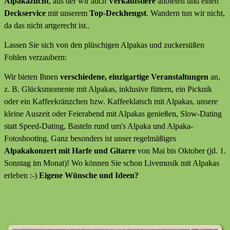
Alpakazucht
, aus der wir auch
Verkaufstiere
anbieten
und
einen
Deckservice
mit unserem
Top-Deckhengst
. Wandern tun wir nicht,
da das nicht artgerecht ist..
Lassen Sie sich von den plüschigen Alpakas und zuckersüßen
Fohlen verzaubern:
Wir bieten Ihnen
verschiedene, einzigartige Veranstaltungen
an,
z. B. Glücksmomente mit Alpakas, inklusive füttern, ein Picknik
oder ein Kaffeekränzchen bzw. Kaffeeklatsch mit Alpakas, unsere
kleine Auszeit oder Feierabend mit Alpakas genießen, Slow-Dating
statt Speed-Dating, Basteln rund um's Alpaka und Alpaka-
Fotoshooting. Ganz besonders ist unser regelmäßiges
Alpakakonzert mit Harfe und Gitarre
von Mai bis Oktober (jd. 1.
Sonntag im Monat)! Wo können Sie schon Livemusik mit Alpakas
erleben :-)
Eigene Wünsche und Ideen?