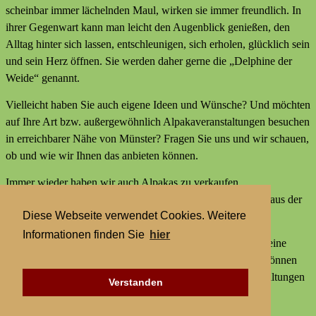
scheinbar immer lächelnden Maul, wirken sie immer freundlich. In
ihrer Gegenwart kann man leicht den Augenblick genießen, den
Alltag hinter sich lassen, entschleunigen, sich erholen, glücklich sein
und sein Herz öffnen. Sie werden daher gerne die „Delphine der
Weide“ genannt.
Vielleicht haben Sie auch eigene Ideen und Wünsche? Und möchten
auf Ihre Art bzw. außergewöhnlich Alpakaveranstaltungen besuchen
in erreichbarer Nähe von Münster? Fragen Sie uns und wir schauen,
ob und wie wir Ihnen das anbieten können.
Immer wieder haben wir auch Alpakas zu verkaufen,
Alpakaprodukte, z.B. Alpakaseife oder Alpaka-Bettdecken aus der
Diese Webseite verwendet Cookies. Weitere
Wolle unserer Tiere und außerdem kleine Geschenke.
Informationen finden Sie
hier
Wir bieten keine externen Aktivitäten mit Alpakas an und keine
Alpaka-Wanderungen. Aber statt einer Alpakawanderung können
Sie bei uns Alpakas Mal anders erleben und Alpakaveranstaltungen
Verstanden
besuchen in erreichbarer Nähe von Münster.