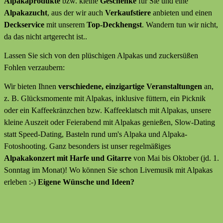
Alpakaprodukte
bzw. kleine
Geschenke
für Sie und eine
Alpakazucht
, aus der wir auch
Verkaufstiere
anbieten
und
einen
Deckservice
mit unserem
Top-Deckhengst
. Wandern tun wir nicht,
da das nicht artgerecht ist..
Lassen Sie sich von den plüschigen Alpakas und zuckersüßen
Fohlen verzaubern:
Wir bieten Ihnen
verschiedene, einzigartige Veranstaltungen
an,
z. B. Glücksmomente mit Alpakas, inklusive füttern, ein Picknik
oder ein Kaffeekränzchen bzw. Kaffeeklatsch mit Alpakas, unsere
kleine Auszeit oder Feierabend mit Alpakas genießen, Slow-Dating
statt Speed-Dating, Basteln rund um's Alpaka und Alpaka-
Fotoshooting. Ganz besonders ist unser regelmäßiges
Alpakakonzert mit Harfe und Gitarre
von Mai bis Oktober (jd. 1.
Sonntag im Monat)! Wo können Sie schon Livemusik mit Alpakas
erleben :-)
Eigene Wünsche und Ideen?