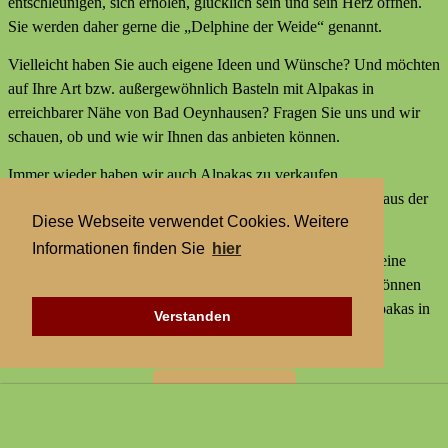
entschleunigen, sich erholen, glücklich sein und sein Herz öffnen.
Sie werden daher gerne die „Delphine der Weide“ genannt.
Vielleicht haben Sie auch eigene Ideen und Wünsche? Und möchten
auf Ihre Art bzw. außergewöhnlich Basteln mit Alpakas in
erreichbarer Nähe von Bad Oeynhausen? Fragen Sie uns und wir
schauen, ob und wie wir Ihnen das anbieten können.
Immer wieder haben wir auch Alpakas zu verkaufen,
Alpakaprodukte, z.B. Alpakaseife oder Alpaka-Bettdecken aus der
Diese Webseite verwendet Cookies. Weitere
Wolle unserer Tiere und außerdem kleine Geschenke.
Informationen finden Sie
hier
Wir bieten keine externen Aktivitäten mit Alpakas an und keine
Alpaka-Wanderungen. Aber statt einer Alpakawanderung können
Sie bei uns Alpakas Mal anders erleben und Basteln mit Alpakas in
Verstanden
erreichbarer Nähe von Bad Oeynhausen.
Zur Startseite