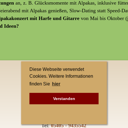
ltungen
an, z. B. Glücksmomente mit Alpakas, inklusive fütte
 Feierabend mit Alpakas genießen, Slow-Dating statt Speed-Da
lpakakonzert mit Harfe und Gitarre
von Mai bis Oktober (
d Ideen?
Diese Webseite verwendet
Kontakt
Cookies. Weitere Informationen
finden Sie
hier
Teuto-Alpakas
Elke Singh
Verstanden
Petersberg 1
49545 Tecklenburg-Leeden
Tel:
05405 - 9435542