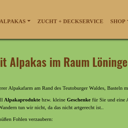
ALPAKAS
ZUCHT + DECKSERVICE
SHOP
mit Alpakas im Raum Löning
serer Alpakafarm am Rand des Teutoburger Waldes, Basteln m
ll
Alpakaprodukte
bzw. kleine
Geschenke
für Sie und eine
A
Wandern tun wir nicht, da das nicht artgerecht ist..
rsüßen Fohlen verzaubern: