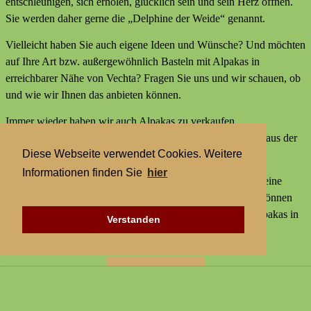
entschleunigen, sich erholen, glücklich sein und sein Herz öffnen.
Sie werden daher gerne die „Delphine der Weide“ genannt.
Vielleicht haben Sie auch eigene Ideen und Wünsche? Und möchten
auf Ihre Art bzw. außergewöhnlich Basteln mit Alpakas in
erreichbarer Nähe von Vechta? Fragen Sie uns und wir schauen, ob
und wie wir Ihnen das anbieten können.
Immer wieder haben wir auch Alpakas zu verkaufen,
Alpakaprodukte, z.B. Alpakaseife oder Alpaka-Bettdecken aus der
Diese Webseite verwendet Cookies. Weitere
Wolle unserer Tiere und außerdem kleine Geschenke.
Informationen finden Sie
hier
Wir bieten keine externen Aktivitäten mit Alpakas an und keine
Alpaka-Wanderungen. Aber statt einer Alpakawanderung können
Sie bei uns Alpakas Mal anders erleben und Basteln mit Alpakas in
Verstanden
erreichbarer Nähe von Vechta.
Zur Startseite