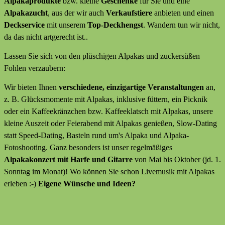
Alpakaprodukte
bzw. kleine
Geschenke
für Sie und eine
Alpakazucht
, aus der wir auch
Verkaufstiere
anbieten
und
einen
Deckservice
mit unserem
Top-Deckhengst
. Wandern tun wir nicht,
da das nicht artgerecht ist..
Lassen Sie sich von den plüschigen Alpakas und zuckersüßen
Fohlen verzaubern:
Wir bieten Ihnen
verschiedene, einzigartige Veranstaltungen
an,
z. B. Glücksmomente mit Alpakas, inklusive füttern, ein Picknik
oder ein Kaffeekränzchen bzw. Kaffeeklatsch mit Alpakas, unsere
kleine Auszeit oder Feierabend mit Alpakas genießen, Slow-Dating
statt Speed-Dating, Basteln rund um's Alpaka und Alpaka-
Fotoshooting. Ganz besonders ist unser regelmäßiges
Alpakakonzert mit Harfe und Gitarre
von Mai bis Oktober (jd. 1.
Sonntag im Monat)! Wo können Sie schon Livemusik mit Alpakas
erleben :-)
Eigene Wünsche und Ideen?