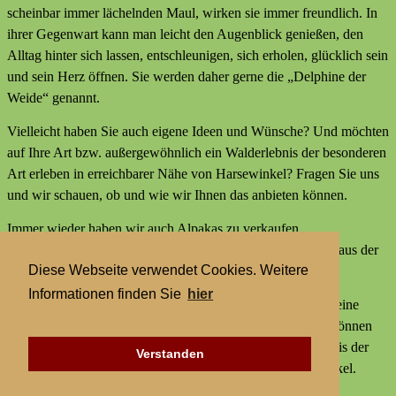
scheinbar immer lächelnden Maul, wirken sie immer freundlich. In
ihrer Gegenwart kann man leicht den Augenblick genießen, den
Alltag hinter sich lassen, entschleunigen, sich erholen, glücklich sein
und sein Herz öffnen. Sie werden daher gerne die „Delphine der
Weide“ genannt.
Vielleicht haben Sie auch eigene Ideen und Wünsche? Und möchten
auf Ihre Art bzw. außergewöhnlich ein Walderlebnis der besonderen
Art erleben in erreichbarer Nähe von Harsewinkel? Fragen Sie uns
und wir schauen, ob und wie wir Ihnen das anbieten können.
Immer wieder haben wir auch Alpakas zu verkaufen,
Alpakaprodukte, z.B. Alpakaseife oder Alpaka-Bettdecken aus der
Diese Webseite verwendet Cookies. Weitere
Wolle unserer Tiere und außerdem kleine Geschenke.
Informationen finden Sie
hier
Wir bieten keine externen Aktivitäten mit Alpakas an und keine
Alpaka-Wanderungen. Aber statt einer Alpakawanderung können
Sie bei uns Alpakas Mal anders erleben und ein Walderlebnis der
Verstanden
besonderen Art erleben in erreichbarer Nähe von Harsewinkel.