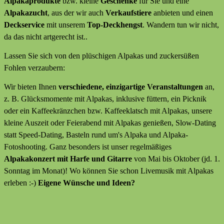
Alpakaprodukte
bzw. kleine
Geschenke
für Sie und eine
Alpakazucht
, aus der wir auch
Verkaufstiere
anbieten
und
einen
Deckservice
mit unserem
Top-Deckhengst
. Wandern tun wir nicht,
da das nicht artgerecht ist..
Lassen Sie sich von den plüschigen Alpakas und zuckersüßen
Fohlen verzaubern:
Wir bieten Ihnen
verschiedene, einzigartige Veranstaltungen
an,
z. B. Glücksmomente mit Alpakas, inklusive füttern, ein Picknik
oder ein Kaffeekränzchen bzw. Kaffeeklatsch mit Alpakas, unsere
kleine Auszeit oder Feierabend mit Alpakas genießen, Slow-Dating
statt Speed-Dating, Basteln rund um's Alpaka und Alpaka-
Fotoshooting. Ganz besonders ist unser regelmäßiges
Alpakakonzert mit Harfe und Gitarre
von Mai bis Oktober (jd. 1.
Sonntag im Monat)! Wo können Sie schon Livemusik mit Alpakas
erleben :-)
Eigene Wünsche und Ideen?