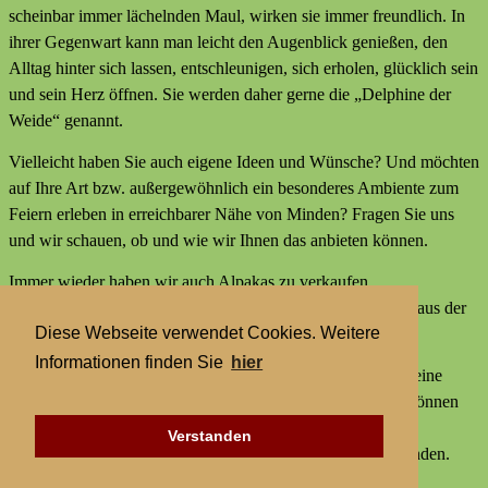
scheinbar immer lächelnden Maul, wirken sie immer freundlich. In
ihrer Gegenwart kann man leicht den Augenblick genießen, den
Alltag hinter sich lassen, entschleunigen, sich erholen, glücklich sein
und sein Herz öffnen. Sie werden daher gerne die „Delphine der
Weide“ genannt.
Vielleicht haben Sie auch eigene Ideen und Wünsche? Und möchten
auf Ihre Art bzw. außergewöhnlich ein besonderes Ambiente zum
Feiern erleben in erreichbarer Nähe von Minden? Fragen Sie uns
und wir schauen, ob und wie wir Ihnen das anbieten können.
Immer wieder haben wir auch Alpakas zu verkaufen,
Alpakaprodukte, z.B. Alpakaseife oder Alpaka-Bettdecken aus der
Diese Webseite verwendet Cookies. Weitere
Wolle unserer Tiere und außerdem kleine Geschenke.
Informationen finden Sie
hier
Wir bieten keine externen Aktivitäten mit Alpakas an und keine
Alpaka-Wanderungen. Aber statt einer Alpakawanderung können
Sie bei uns Alpakas Mal anders erleben und ein besonderes
Verstanden
Ambiente zum Feiern erleben in erreichbarer Nähe von Minden.