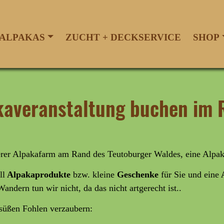
ALPAKAS
ZUCHT + DECKSERVICE
SHOP
akaveranstaltung buchen im
serer Alpakafarm am Rand des Teutoburger Waldes, eine Alpak
ll
Alpakaprodukte
bzw. kleine
Geschenke
für Sie und eine
A
Wandern tun wir nicht, da das nicht artgerecht ist..
rsüßen Fohlen verzaubern: