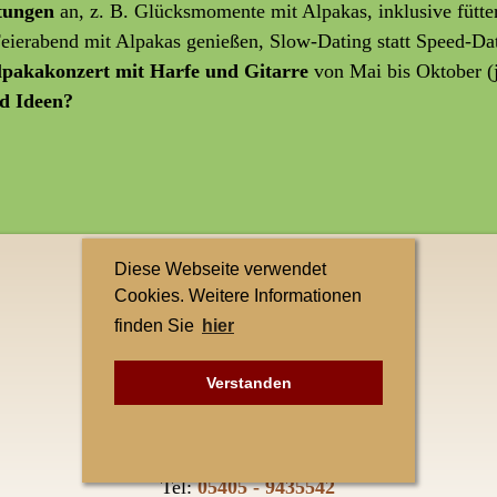
ltungen
an, z. B. Glücksmomente mit Alpakas, inklusive fütte
 Feierabend mit Alpakas genießen, Slow-Dating statt Speed-Da
lpakakonzert mit Harfe und Gitarre
von Mai bis Oktober (
d Ideen?
Diese Webseite verwendet
Kontakt
Cookies. Weitere Informationen
finden Sie
hier
Teuto-Alpakas
Elke Singh
Verstanden
Petersberg 1
49545 Tecklenburg-Leeden
Tel:
05405 - 9435542