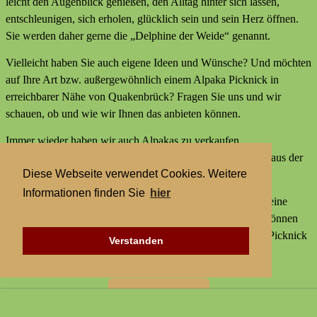
leicht den Augenblick genießen, den Alltag hinter sich lassen,
entschleunigen, sich erholen, glücklich sein und sein Herz öffnen.
Sie werden daher gerne die „Delphine der Weide“ genannt.
Vielleicht haben Sie auch eigene Ideen und Wünsche? Und möchten
auf Ihre Art bzw. außergewöhnlich einem Alpaka Picknick in
erreichbarer Nähe von Quakenbrück? Fragen Sie uns und wir
schauen, ob und wie wir Ihnen das anbieten können.
Immer wieder haben wir auch Alpakas zu verkaufen,
Alpakaprodukte, z.B. Alpakaseife oder Alpaka-Bettdecken aus der
Diese Webseite verwendet Cookies. Weitere
Wolle unserer Tiere und außerdem kleine Geschenke.
Informationen finden Sie
hier
Wir bieten keine externen Aktivitäten mit Alpakas an und keine
Alpaka-Wanderungen. Aber statt einer Alpakawanderung können
Sie bei uns Alpakas Mal anders erleben und einem Alpaka Picknick
Verstanden
in erreichbarer Nähe von Quakenbrück.
Zur Startseite