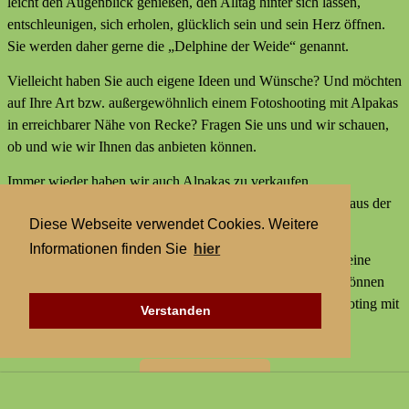
leicht den Augenblick genießen, den Alltag hinter sich lassen,
entschleunigen, sich erholen, glücklich sein und sein Herz öffnen.
Sie werden daher gerne die „Delphine der Weide“ genannt.
Vielleicht haben Sie auch eigene Ideen und Wünsche? Und möchten
auf Ihre Art bzw. außergewöhnlich einem Fotoshooting mit Alpakas
in erreichbarer Nähe von Recke? Fragen Sie uns und wir schauen,
ob und wie wir Ihnen das anbieten können.
Immer wieder haben wir auch Alpakas zu verkaufen,
Alpakaprodukte, z.B. Alpakaseife oder Alpaka-Bettdecken aus der
Diese Webseite verwendet Cookies. Weitere
Wolle unserer Tiere und außerdem kleine Geschenke.
Informationen finden Sie
hier
Wir bieten keine externen Aktivitäten mit Alpakas an und keine
Alpaka-Wanderungen. Aber statt einer Alpakawanderung können
Sie bei uns Alpakas Mal anders erleben und einem Fotoshooting mit
Verstanden
Alpakas in erreichbarer Nähe von Recke.
Zur Startseite