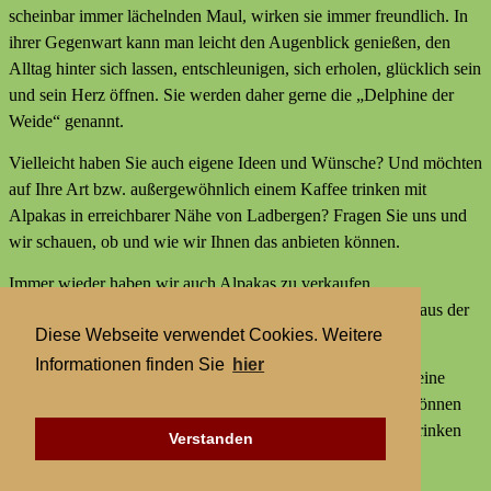
scheinbar immer lächelnden Maul, wirken sie immer freundlich. In
ihrer Gegenwart kann man leicht den Augenblick genießen, den
Alltag hinter sich lassen, entschleunigen, sich erholen, glücklich sein
und sein Herz öffnen. Sie werden daher gerne die „Delphine der
Weide“ genannt.
Vielleicht haben Sie auch eigene Ideen und Wünsche? Und möchten
auf Ihre Art bzw. außergewöhnlich einem Kaffee trinken mit
Alpakas in erreichbarer Nähe von Ladbergen? Fragen Sie uns und
wir schauen, ob und wie wir Ihnen das anbieten können.
Immer wieder haben wir auch Alpakas zu verkaufen,
Alpakaprodukte, z.B. Alpakaseife oder Alpaka-Bettdecken aus der
Diese Webseite verwendet Cookies. Weitere
Wolle unserer Tiere und außerdem kleine Geschenke.
Informationen finden Sie
hier
Wir bieten keine externen Aktivitäten mit Alpakas an und keine
Alpaka-Wanderungen. Aber statt einer Alpakawanderung können
Sie bei uns Alpakas Mal anders erleben und einem Kaffee trinken
Verstanden
mit Alpakas in erreichbarer Nähe von Ladbergen.