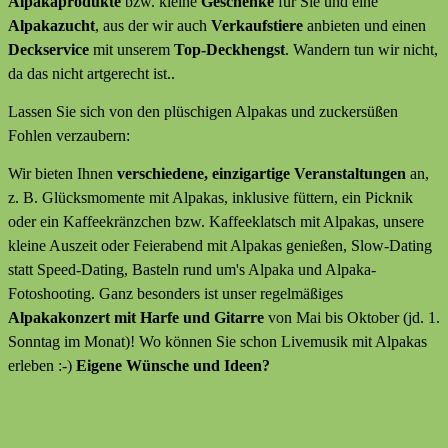
Alpakaprodukte
bzw. kleine
Geschenke
für Sie und eine
Alpakazucht
, aus der wir auch
Verkaufstiere
anbieten
und
einen
Deckservice
mit unserem
Top-Deckhengst
. Wandern tun wir nicht,
da das nicht artgerecht ist..
Lassen Sie sich von den plüschigen Alpakas und zuckersüßen
Fohlen verzaubern:
Wir bieten Ihnen
verschiedene, einzigartige Veranstaltungen
an,
z. B. Glücksmomente mit Alpakas, inklusive füttern, ein Picknik
oder ein Kaffeekränzchen bzw. Kaffeeklatsch mit Alpakas, unsere
kleine Auszeit oder Feierabend mit Alpakas genießen, Slow-Dating
statt Speed-Dating, Basteln rund um's Alpaka und Alpaka-
Fotoshooting. Ganz besonders ist unser regelmäßiges
Alpakakonzert mit Harfe und Gitarre
von Mai bis Oktober (jd. 1.
Sonntag im Monat)! Wo können Sie schon Livemusik mit Alpakas
erleben :-)
Eigene Wünsche und Ideen?