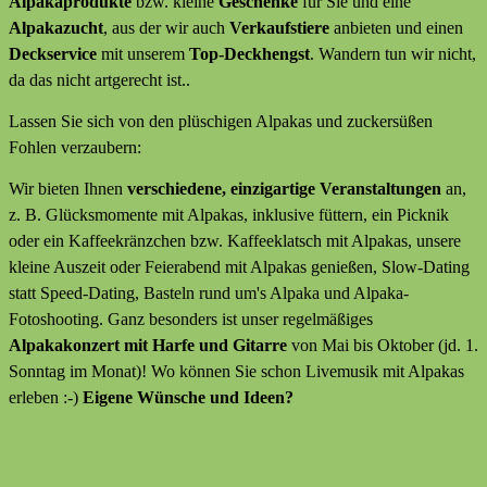
Alpakaprodukte
bzw. kleine
Geschenke
für Sie und eine
Alpakazucht
, aus der wir auch
Verkaufstiere
anbieten
und
einen
Deckservice
mit unserem
Top-Deckhengst
. Wandern tun wir nicht,
da das nicht artgerecht ist..
Lassen Sie sich von den plüschigen Alpakas und zuckersüßen
Fohlen verzaubern:
Wir bieten Ihnen
verschiedene, einzigartige Veranstaltungen
an,
z. B. Glücksmomente mit Alpakas, inklusive füttern, ein Picknik
oder ein Kaffeekränzchen bzw. Kaffeeklatsch mit Alpakas, unsere
kleine Auszeit oder Feierabend mit Alpakas genießen, Slow-Dating
statt Speed-Dating, Basteln rund um's Alpaka und Alpaka-
Fotoshooting. Ganz besonders ist unser regelmäßiges
Alpakakonzert mit Harfe und Gitarre
von Mai bis Oktober (jd. 1.
Sonntag im Monat)! Wo können Sie schon Livemusik mit Alpakas
erleben :-)
Eigene Wünsche und Ideen?