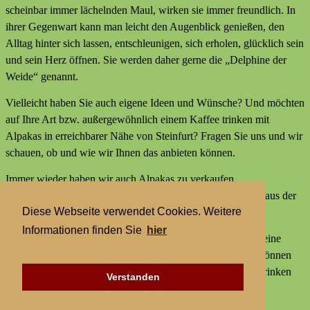
scheinbar immer lächelnden Maul, wirken sie immer freundlich. In
ihrer Gegenwart kann man leicht den Augenblick genießen, den
Alltag hinter sich lassen, entschleunigen, sich erholen, glücklich sein
und sein Herz öffnen. Sie werden daher gerne die „Delphine der
Weide“ genannt.
Vielleicht haben Sie auch eigene Ideen und Wünsche? Und möchten
auf Ihre Art bzw. außergewöhnlich einem Kaffee trinken mit
Alpakas in erreichbarer Nähe von Steinfurt? Fragen Sie uns und wir
schauen, ob und wie wir Ihnen das anbieten können.
Immer wieder haben wir auch Alpakas zu verkaufen,
Alpakaprodukte, z.B. Alpakaseife oder Alpaka-Bettdecken aus der
Diese Webseite verwendet Cookies. Weitere
Wolle unserer Tiere und außerdem kleine Geschenke.
Informationen finden Sie
hier
Wir bieten keine externen Aktivitäten mit Alpakas an und keine
Alpaka-Wanderungen. Aber statt einer Alpakawanderung können
Sie bei uns Alpakas Mal anders erleben und einem Kaffee trinken
Verstanden
mit Alpakas in erreichbarer Nähe von Steinfurt.