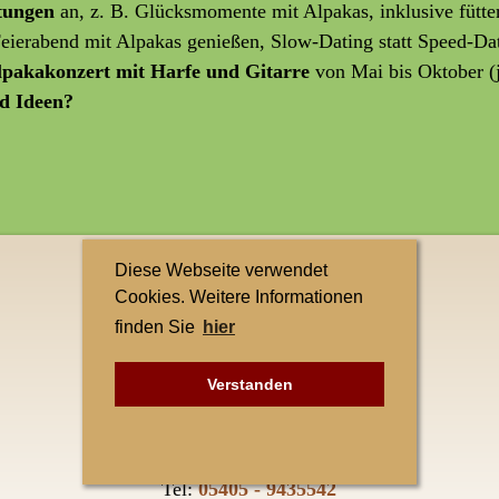
ltungen
an, z. B. Glücksmomente mit Alpakas, inklusive fütte
 Feierabend mit Alpakas genießen, Slow-Dating statt Speed-Da
lpakakonzert mit Harfe und Gitarre
von Mai bis Oktober (
d Ideen?
Diese Webseite verwendet
Kontakt
Cookies. Weitere Informationen
finden Sie
hier
Teuto-Alpakas
Elke Singh
Verstanden
Petersberg 1
49545 Tecklenburg-Leeden
Tel:
05405 - 9435542