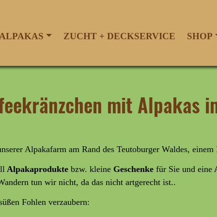
ALPAKAS
ZUCHT + DECKSERVICE
SHOP
affeekränzchen mit Alpakas
 unserer Alpakafarm am Rand des Teutoburger Waldes, einem
ll
Alpakaprodukte
bzw. kleine
Geschenke
für Sie und eine
A
Wandern tun wir nicht, da das nicht artgerecht ist..
rsüßen Fohlen verzaubern: