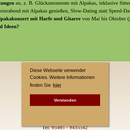
ltungen
an, z. B. Glücksmomente mit Alpakas, inklusive fütte
 Feierabend mit Alpakas genießen, Slow-Dating statt Speed-Da
lpakakonzert mit Harfe und Gitarre
von Mai bis Oktober (
d Ideen?
Diese Webseite verwendet
Kontakt
Cookies. Weitere Informationen
finden Sie
hier
Teuto-Alpakas
Elke Singh
Verstanden
Petersberg 1
49545 Tecklenburg-Leeden
Tel:
05405 - 9435542