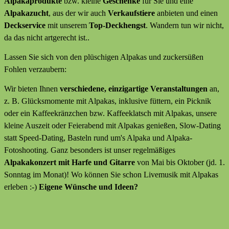
Alpakaprodukte
bzw. kleine
Geschenke
für Sie und eine
Alpakazucht
, aus der wir auch
Verkaufstiere
anbieten
und
einen
Deckservice
mit unserem
Top-Deckhengst
. Wandern tun wir nicht,
da das nicht artgerecht ist..
Lassen Sie sich von den plüschigen Alpakas und zuckersüßen
Fohlen verzaubern:
Wir bieten Ihnen
verschiedene, einzigartige Veranstaltungen
an,
z. B. Glücksmomente mit Alpakas, inklusive füttern, ein Picknik
oder ein Kaffeekränzchen bzw. Kaffeeklatsch mit Alpakas, unsere
kleine Auszeit oder Feierabend mit Alpakas genießen, Slow-Dating
statt Speed-Dating, Basteln rund um's Alpaka und Alpaka-
Fotoshooting. Ganz besonders ist unser regelmäßiges
Alpakakonzert mit Harfe und Gitarre
von Mai bis Oktober (jd. 1.
Sonntag im Monat)! Wo können Sie schon Livemusik mit Alpakas
erleben :-)
Eigene Wünsche und Ideen?