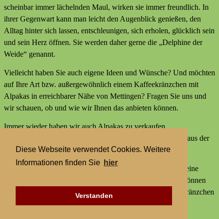
scheinbar immer lächelnden Maul, wirken sie immer freundlich. In
ihrer Gegenwart kann man leicht den Augenblick genießen, den
Alltag hinter sich lassen, entschleunigen, sich erholen, glücklich sein
und sein Herz öffnen. Sie werden daher gerne die „Delphine der
Weide“ genannt.
Vielleicht haben Sie auch eigene Ideen und Wünsche? Und möchten
auf Ihre Art bzw. außergewöhnlich einem Kaffeekränzchen mit
Alpakas in erreichbarer Nähe von Mettingen? Fragen Sie uns und
wir schauen, ob und wie wir Ihnen das anbieten können.
Immer wieder haben wir auch Alpakas zu verkaufen,
Alpakaprodukte, z.B. Alpakaseife oder Alpaka-Bettdecken aus der
Diese Webseite verwendet Cookies. Weitere
Wolle unserer Tiere und außerdem kleine Geschenke.
Informationen finden Sie
hier
Wir bieten keine externen Aktivitäten mit Alpakas an und keine
Alpaka-Wanderungen. Aber statt einer Alpakawanderung können
Sie bei uns Alpakas Mal anders erleben und einem Kaffeekränzchen
Verstanden
mit Alpakas in erreichbarer Nähe von Mettingen.