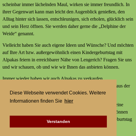
scheinbar immer lächelnden Maul, wirken sie immer freundlich. In
ihrer Gegenwart kann man leicht den Augenblick genießen, den
Alltag hinter sich lassen, entschleunigen, sich erholen, glücklich sein
und sein Herz öffnen. Sie werden daher gerne die „Delphine der
Weide“ genannt.
Vielleicht haben Sie auch eigene Ideen und Wünsche? Und möchten
auf Ihre Art bzw. außergewöhnlich einen Kindergeburtstag mit
Alpakas feiern in erreichbarer Nähe von Lengerich? Fragen Sie uns
und wir schauen, ob und wie wir Ihnen das anbieten können.
Immer wieder haben wir auch Alpakas zu verkaufen,
Alpakaprodukte, z.B. Alpakaseife oder Alpaka-Bettdecken aus der
Diese Webseite verwendet Cookies. Weitere
Wolle unserer Tiere und außerdem kleine Geschenke.
Informationen finden Sie
hier
Wir bieten keine externen Aktivitäten mit Alpakas an und keine
Alpaka-Wanderungen. Aber statt einer Alpakawanderung können
Sie bei uns Alpakas Mal anders erleben und einen Kindergeburtstag
Verstanden
mit Alpakas feiern in erreichbarer Nähe von Lengerich.