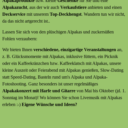
Alpakaprodukte
bzw. kleine
Geschenke
für Sie und eine
Alpakazucht
, aus der wir auch
Verkaufstiere
anbieten
und
einen
Deckservice
mit unserem
Top-Deckhengst
. Wandern tun wir nicht,
da das nicht artgerecht ist..
Lassen Sie sich von den plüschigen Alpakas und zuckersüßen
Fohlen verzaubern:
Wir bieten Ihnen
verschiedene, einzigartige Veranstaltungen
an,
z. B. Glücksmomente mit Alpakas, inklusive füttern, ein Picknik
oder ein Kaffeekränzchen bzw. Kaffeeklatsch mit Alpakas, unsere
kleine Auszeit oder Feierabend mit Alpakas genießen, Slow-Dating
statt Speed-Dating, Basteln rund um's Alpaka und Alpaka-
Fotoshooting. Ganz besonders ist unser regelmäßiges
Alpakakonzert mit Harfe und Gitarre
von Mai bis Oktober (jd. 1.
Sonntag im Monat)! Wo können Sie schon Livemusik mit Alpakas
erleben :-)
Eigene Wünsche und Ideen?