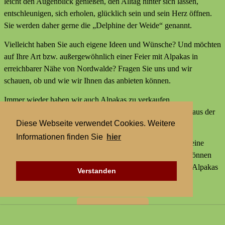
leicht den Augenblick genießen, den Alltag hinter sich lassen,
entschleunigen, sich erholen, glücklich sein und sein Herz öffnen.
Sie werden daher gerne die „Delphine der Weide“ genannt.
Vielleicht haben Sie auch eigene Ideen und Wünsche? Und möchten
auf Ihre Art bzw. außergewöhnlich einer Feier mit Alpakas in
erreichbarer Nähe von Nordwalde? Fragen Sie uns und wir
schauen, ob und wie wir Ihnen das anbieten können.
Immer wieder haben wir auch Alpakas zu verkaufen,
Alpakaprodukte, z.B. Alpakaseife oder Alpaka-Bettdecken aus der
Diese Webseite verwendet Cookies. Weitere
Wolle unserer Tiere und außerdem kleine Geschenke.
Informationen finden Sie
hier
Wir bieten keine externen Aktivitäten mit Alpakas an und keine
Alpaka-Wanderungen. Aber statt einer Alpakawanderung können
Sie bei uns Alpakas Mal anders erleben und einer Feier mit Alpakas
Verstanden
in erreichbarer Nähe von Nordwalde.
Zur Startseite