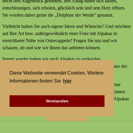
leicht den Augenblick genießen, den Alltag hinter sich lassen,
entschleunigen, sich erholen, glücklich sein und sein Herz öffnen.
Sie werden daher gerne die „Delphine der Weide“ genannt.
Vielleicht haben Sie auch eigene Ideen und Wünsche? Und möchten
auf Ihre Art bzw. außergewöhnlich einer Feier mit Alpakas in
erreichbarer Nähe von Ostercappeln? Fragen Sie uns und wir
schauen, ob und wie wir Ihnen das anbieten können.
Immer wieder haben wir auch Alpakas zu verkaufen,
Alpakaprodukte, z.B. Alpakaseife oder Alpaka-Bettdecken aus der
Diese Webseite verwendet Cookies. Weitere
Wolle unserer Tiere und außerdem kleine Geschenke.
Informationen finden Sie
hier
Wir bieten keine externen Aktivitäten mit Alpakas an und keine
Alpaka-Wanderungen. Aber statt einer Alpakawanderung können
Sie bei uns Alpakas Mal anders erleben und einer Feier mit Alpakas
Verstanden
in erreichbarer Nähe von Ostercappeln.
Zur Startseite