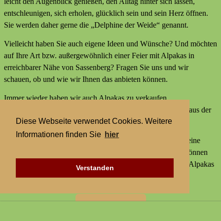
leicht den Augenblick genießen, den Alltag hinter sich lassen,
entschleunigen, sich erholen, glücklich sein und sein Herz öffnen.
Sie werden daher gerne die „Delphine der Weide“ genannt.
Vielleicht haben Sie auch eigene Ideen und Wünsche? Und möchten
auf Ihre Art bzw. außergewöhnlich einer Feier mit Alpakas in
erreichbarer Nähe von Sassenberg? Fragen Sie uns und wir
schauen, ob und wie wir Ihnen das anbieten können.
Immer wieder haben wir auch Alpakas zu verkaufen,
Alpakaprodukte, z.B. Alpakaseife oder Alpaka-Bettdecken aus der
Diese Webseite verwendet Cookies. Weitere
Wolle unserer Tiere und außerdem kleine Geschenke.
Informationen finden Sie
hier
Wir bieten keine externen Aktivitäten mit Alpakas an und keine
Alpaka-Wanderungen. Aber statt einer Alpakawanderung können
Sie bei uns Alpakas Mal anders erleben und einer Feier mit Alpakas
Verstanden
in erreichbarer Nähe von Sassenberg.
Zur Startseite