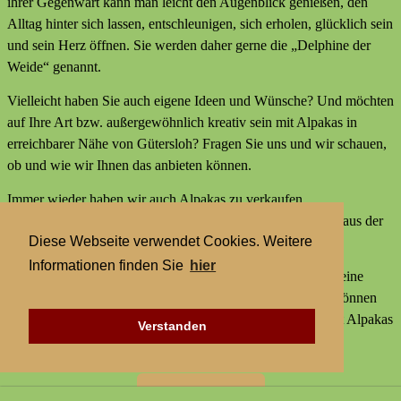
ihrer Gegenwart kann man leicht den Augenblick genießen, den
Alltag hinter sich lassen, entschleunigen, sich erholen, glücklich sein
und sein Herz öffnen. Sie werden daher gerne die „Delphine der
Weide“ genannt.
Vielleicht haben Sie auch eigene Ideen und Wünsche? Und möchten
auf Ihre Art bzw. außergewöhnlich kreativ sein mit Alpakas in
erreichbarer Nähe von Gütersloh? Fragen Sie uns und wir schauen,
ob und wie wir Ihnen das anbieten können.
Immer wieder haben wir auch Alpakas zu verkaufen,
Alpakaprodukte, z.B. Alpakaseife oder Alpaka-Bettdecken aus der
Diese Webseite verwendet Cookies. Weitere
Wolle unserer Tiere und außerdem kleine Geschenke.
Informationen finden Sie
hier
Wir bieten keine externen Aktivitäten mit Alpakas an und keine
Alpaka-Wanderungen. Aber statt einer Alpakawanderung können
Sie bei uns Alpakas Mal anders erleben und kreativ sein mit Alpakas
Verstanden
in erreichbarer Nähe von Gütersloh.
Zur Startseite