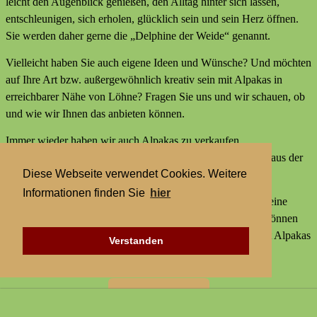
leicht den Augenblick genießen, den Alltag hinter sich lassen,
entschleunigen, sich erholen, glücklich sein und sein Herz öffnen.
Sie werden daher gerne die „Delphine der Weide“ genannt.
Vielleicht haben Sie auch eigene Ideen und Wünsche? Und möchten
auf Ihre Art bzw. außergewöhnlich kreativ sein mit Alpakas in
erreichbarer Nähe von Löhne? Fragen Sie uns und wir schauen, ob
und wie wir Ihnen das anbieten können.
Immer wieder haben wir auch Alpakas zu verkaufen,
Alpakaprodukte, z.B. Alpakaseife oder Alpaka-Bettdecken aus der
Diese Webseite verwendet Cookies. Weitere
Wolle unserer Tiere und außerdem kleine Geschenke.
Informationen finden Sie
hier
Wir bieten keine externen Aktivitäten mit Alpakas an und keine
Alpaka-Wanderungen. Aber statt einer Alpakawanderung können
Sie bei uns Alpakas Mal anders erleben und kreativ sein mit Alpakas
Verstanden
in erreichbarer Nähe von Löhne.
Zur Startseite