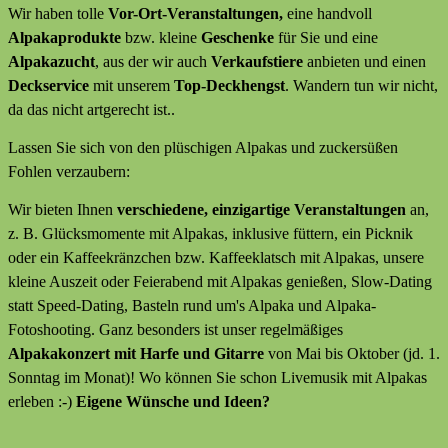
Wir haben tolle
Vor-Ort-Veranstaltungen,
eine handvoll
Alpakaprodukte
bzw. kleine
Geschenke
für Sie und eine
Alpakazucht
, aus der wir auch
Verkaufstiere
anbieten
und
einen
Deckservice
mit unserem
Top-Deckhengst
. Wandern tun wir nicht,
da das nicht artgerecht ist..
Lassen Sie sich von den plüschigen Alpakas und zuckersüßen
Fohlen verzaubern:
Wir bieten Ihnen
verschiedene, einzigartige Veranstaltungen
an,
z. B. Glücksmomente mit Alpakas, inklusive füttern, ein Picknik
oder ein Kaffeekränzchen bzw. Kaffeeklatsch mit Alpakas, unsere
kleine Auszeit oder Feierabend mit Alpakas genießen, Slow-Dating
statt Speed-Dating, Basteln rund um's Alpaka und Alpaka-
Fotoshooting. Ganz besonders ist unser regelmäßiges
Alpakakonzert mit Harfe und Gitarre
von Mai bis Oktober (jd. 1.
Sonntag im Monat)! Wo können Sie schon Livemusik mit Alpakas
erleben :-)
Eigene Wünsche und Ideen?