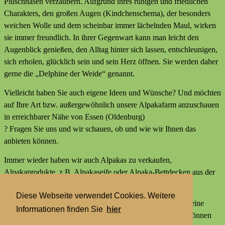
Plüschnasen verzaubern. Aufgrund ihres ruhigen und friedlichen
Charakters, den großen Augen (Kindchenschema), der besonders
weichen Wolle und dem scheinbar immer lächelnden Maul, wirken
sie immer freundlich. In ihrer Gegenwart kann man leicht den
Augenblick genießen, den Alltag hinter sich lassen, entschleunigen,
sich erholen, glücklich sein und sein Herz öffnen. Sie werden daher
gerne die „Delphine der Weide“ genannt.
Vielleicht haben Sie auch eigene Ideen und Wünsche? Und möchten
auf Ihre Art bzw. außergewöhnlich unsere Alpakafarm anzuschauen
in erreichbarer Nähe von Essen (Oldenburg)
? Fragen Sie uns und wir schauen, ob und wie wir Ihnen das
anbieten können.
Immer wieder haben wir auch Alpakas zu verkaufen,
Alpakaprodukte, z.B. Alpakaseife oder Alpaka-Bettdecken aus der
Wolle unserer Tiere und außerdem kleine Geschenke.
Diese Webseite verwendet Cookies. Weitere
Wir bieten keine externen Aktivitäten mit Alpakas an und keine
Informationen finden Sie
hier
Alpaka-Wanderungen. Aber statt einer Alpakawanderung können